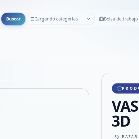
Buscar
Cargando categorías
Bolsa de trabajo
CATEGORÍAS
Limpiar
Cargando categorías...
Copiar link
Compartir producto
Compartir por WhatsApp
PROD
VER EN PANTALLA COMPLETA
Compartir por mail
VAS
Compartir en Facebook
Compartir en X
3D
BAZAR