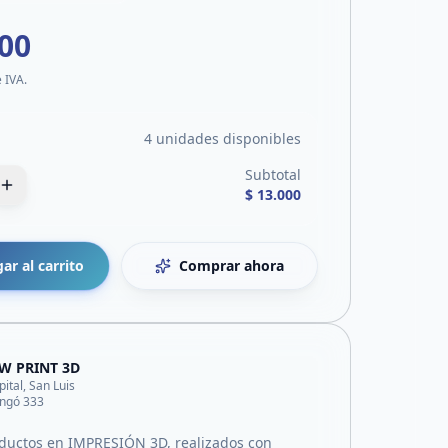
000
e IVA.
4 unidades disponibles
Subtotal
$ 13.000
ar al carrito
Comprar ahora
W PRINT 3D
pital, San Luis
ingó 333
ductos en IMPRESIÓN 3D, realizados con