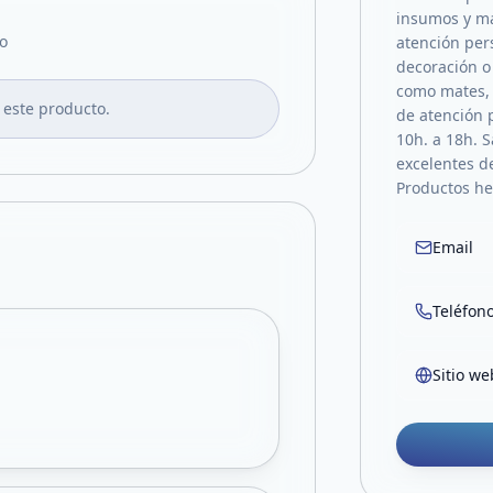
insumos y má
o
atención per
decoración 
como mates, 
 este producto.
de atención 
10h. a 18h. 
excelentes de
Productos he
Email
Teléfon
Sitio we