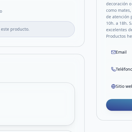
decoración 
como mates, 
o
de atención 
10h. a 18h. 
 este producto.
excelentes de
Productos he
Email
Teléfon
Sitio we