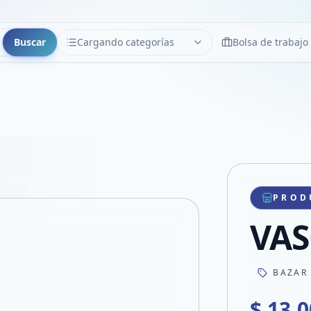
Buscar
Cargando categorías
Bolsa de trabajo
CATEGORÍAS
Limpiar
Cargando categorías...
Copiar link
Compartir producto
Compartir por WhatsApp
PROD
VER EN PANTALLA COMPLETA
Compartir por mail
VAS
Compartir en Facebook
Compartir en X
BAZAR
$ 13.