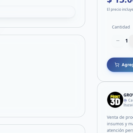
El precio incluy
Cantidad
1
Agreg
GRO
Ca
Ituza
Venta de pro
insumos y má
atención per