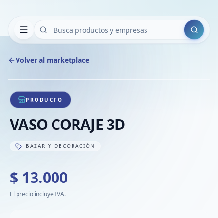
Buscar
Volver al marketplace
Copiar
Compart
Compa
1
/
1
VER
Compa
PRODUCTO
Compa
VASO CORAJE 3D
Compa
BAZAR Y DECORACIÓN
$ 13.000
El precio incluye IVA.