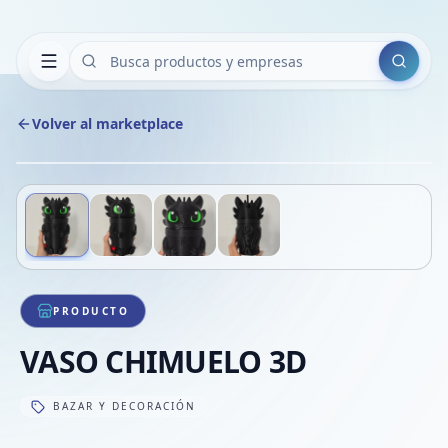
Buscar
Volver al marketplace
Copiar
Compart
Compa
Deslizá para ver más imágenes
1
/
4
VER
Compa
Compa
Compa
PRODUCTO
VASO CHIMUELO 3D
BAZAR Y DECORACIÓN