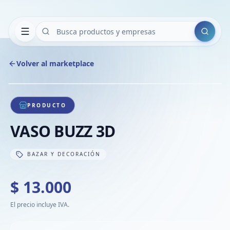
Buscar
Volver al marketplace
Copiar
Compart
Compa
1
/
1
VER
Compa
PRODUCTO
Compa
VASO BUZZ 3D
Compa
BAZAR Y DECORACIÓN
$ 13.000
El precio incluye IVA.