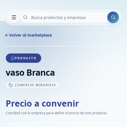
Buscar
Volver al marketplace
Copiar
Compart
Compa
1
/
1
VER
Compa
PRODUCTO
Compa
vaso Branca
Compa
COMERCIO MINORISTA
Precio a convenir
Coordiná con la empresa para definir el precio de este producto.