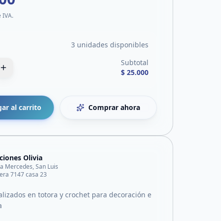
e IVA.
3 unidades disponibles
Subtotal
$ 25.000
ar al carrito
Comprar ahora
ciones Olivia
lla Mercedes, San Luis
bera 7147 casa 23
alizados en totora y crochet para decoración e
a