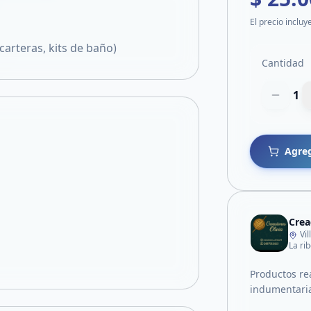
El precio incluy
carteras, kits de baño)
Cantidad
1
Agreg
Crea
Vi
La ri
Productos re
indumentari