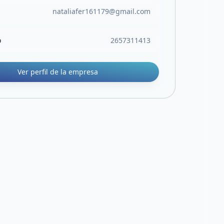
nataliafer161179@gmail.com
o
2657311413
Ver perfil de la empresa