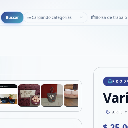
Buscar
Cargando categorías
Bolsa de trabajo
CATEGORÍAS
Limpiar
Cargando categorías...
Copiar link
Compartir producto
Compartir por WhatsApp
PROD
VER EN PANTALLA COMPLETA
Compartir por mail
Var
Compartir en Facebook
Compartir en X
ARTE Y
$ 25.