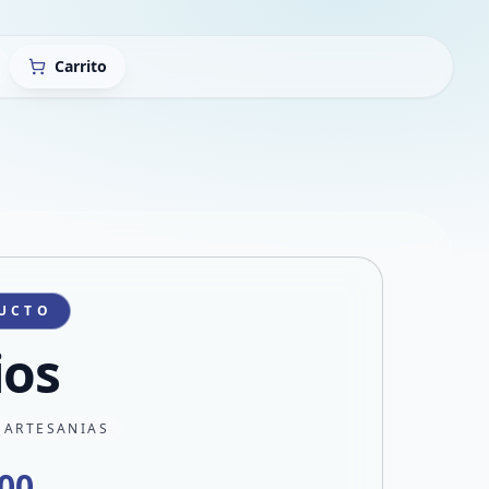
Carrito
UCTO
ios
 ARTESANIAS
000