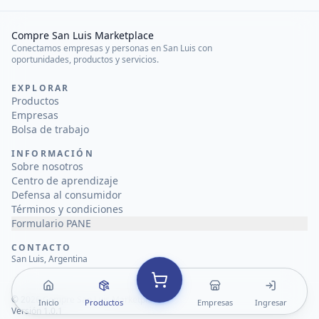
Compre San Luis Marketplace
Conectamos empresas y personas en San Luis con
oportunidades, productos y servicios.
EXPLORAR
Productos
Empresas
Bolsa de trabajo
INFORMACIÓN
Sobre nosotros
Centro de aprendizaje
Defensa al consumidor
Términos y condiciones
Formulario PANE
CONTACTO
San Luis, Argentina
©
2026
Compre San Luis Marketplace
Inicio
Productos
Empresas
Ingresar
Versión 1.0.1