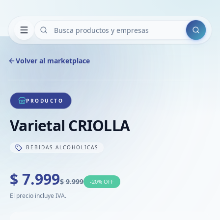
Buscar
Volver al marketplace
PRODUCTO
+18
Varietal CRIOLLA
Contenido restringido
Iniciá sesión y confirmá tu edad para
ver estas imágenes.
BEBIDAS ALCOHOLICAS
$ 7.999
$ 9.999
-
20
% OFF
El precio incluye IVA.