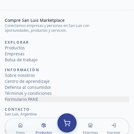
Compre San Luis Marketplace
Conectamos empresas y personas en San Luis con
oportunidades, productos y servicios.
EXPLORAR
Productos
Empresas
Bolsa de trabajo
INFORMACIÓN
Sobre nosotros
Centro de aprendizaje
Defensa al consumidor
Términos y condiciones
Formulario PANE
CONTACTO
San Luis, Argentina
©
2026
Compre San Luis Marketplace
Inicio
Productos
Empresas
Ingresar