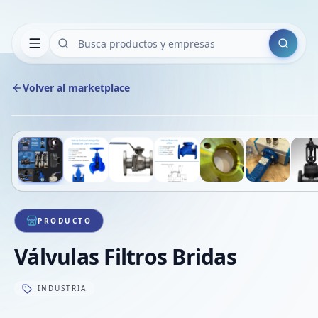
Buscar
Volver al marketplace
Deslizá para ver más imágenes
1
/
7
VE
PRODUCTO
Válvulas Filtros Bridas
INDUSTRIA