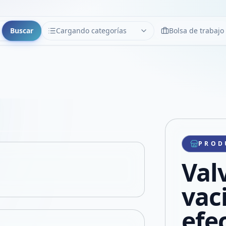
Buscar
Cargando categorías
Bolsa de trabajo
CATEGORÍAS
Limpiar
Cargando categorías...
Copiar link
Compartir producto
Compartir por WhatsApp
PROD
VER EN PANTALLA COMPLETA
Compartir por mail
Valv
Compartir en Facebook
Compartir en X
vac
efe