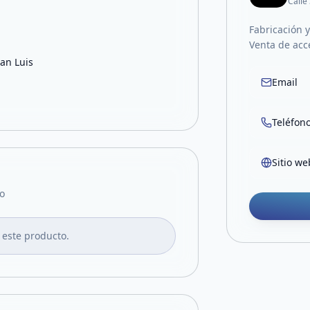
Calle
Fabricación 
Venta de acc
San Luis
Email
Teléfon
Sitio we
o
 este producto.