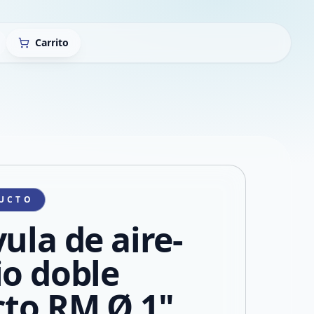
Carrito
UCTO
ula de aire-
io doble
cto RM Ø 1"