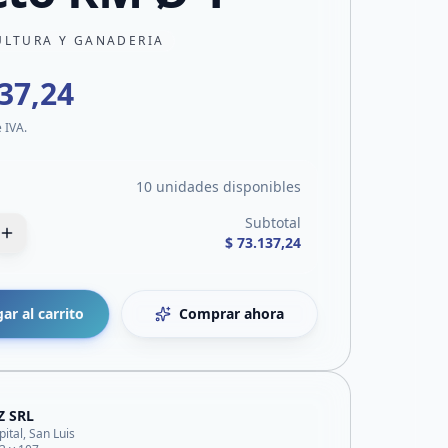
ULTURA Y GANADERIA
137,24
e IVA.
10 unidades disponibles
Subtotal
$ 73.137,24
ar al carrito
Comprar ahora
Z SRL
pital, San Luis