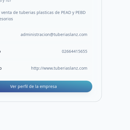
 3 y 107
y venta de tuberias plasticas de PEAD y PEBD
esorios
administracion@tuberiaslanz.com
o
02664415655
b
http://www.tuberiaslanz.com
Ver perfil de la empresa