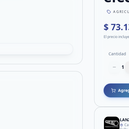
AGRIC
$ 73.
El precio incluy
Cantidad
1
Agreg
LAN
Ca