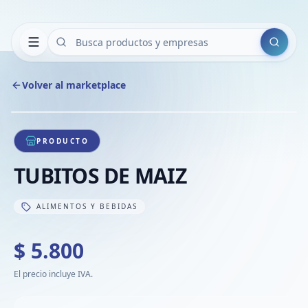
Buscar
Volver al marketplace
Copiar
Compart
Compa
1
/
1
VER
Compa
PRODUCTO
Compa
TUBITOS DE MAIZ
Compa
ALIMENTOS Y BEBIDAS
$ 5.800
El precio incluye IVA.