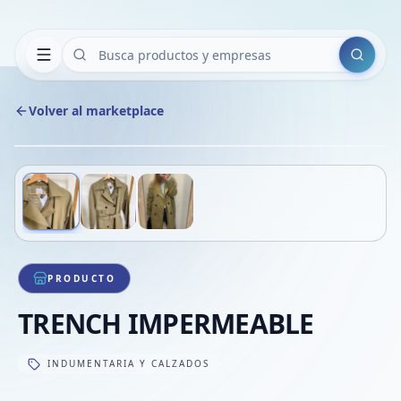
Buscar
Volver al marketplace
Copiar
Compart
Compa
Deslizá para ver más imágenes
1
/
3
VER
Compa
Compa
Compa
PRODUCTO
TRENCH IMPERMEABLE
INDUMENTARIA Y CALZADOS