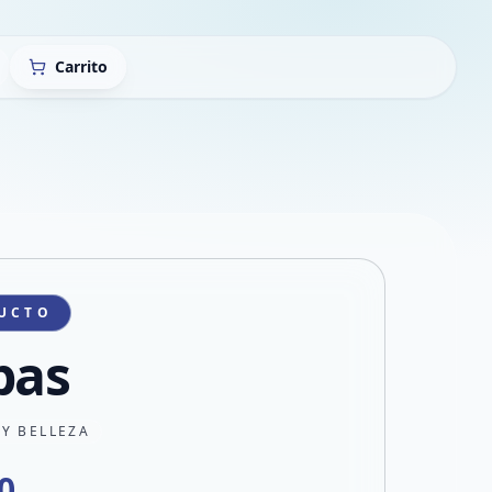
Carrito
UCTO
bas
 Y BELLEZA
0