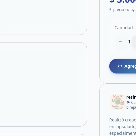
El precio incluy
Cantidad
1
Agreg
resi
Ca
b rep
Realizó creac
encapsulado,
especialment