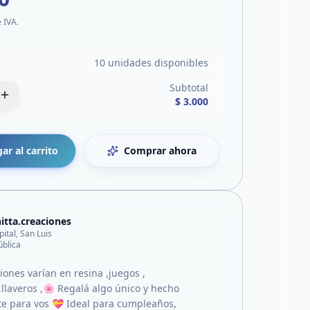
e IVA.
10 unidades disponibles
Subtotal
$ 3.000
ar al carrito
Comprar ahora
nitta.creaciones
pital, San Luis
ública
iones varían en resina ,juegos ,
llaveros ,🌸 Regalá algo único y hecho
e para vos 💝 Ideal para cumpleaños,