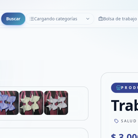
Buscar
Cargando categorías
Bolsa de trabajo
CATEGORÍAS
Limpiar
Cargando categorías...
Copiar link
Compartir producto
Compartir por WhatsApp
PROD
VER EN PANTALLA COMPLETA
Compartir por mail
Tra
Compartir en Facebook
Compartir en X
SALUD
$ 3.00