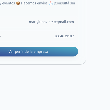
 y eventos 📦 Hacemos envíos 📩 ¡Consultá sin
mariyluna2006@gmail.com
o
2664639187
Ver perfil de la empresa