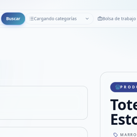
Buscar
Cargando categorías
Bolsa de trabajo
CATEGORÍAS
Limpiar
Cargando categorías...
Copiar link
Compartir producto
Compartir por WhatsApp
PROD
VER EN PANTALLA COMPLETA
Compartir por mail
Tot
Compartir en Facebook
Compartir en X
Est
MARRO