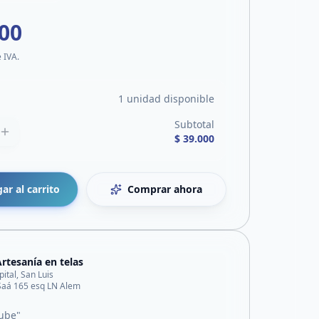
000
e IVA.
1 unidad disponible
Subtotal
$ 39.000
ar al carrito
Comprar ahora
rtesanía en telas
pital, San Luis
Saá 165 esq LN Alem
ube"