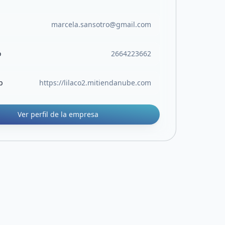
marcela.sansotro@gmail.com
o
2664223662
b
https://lilaco2.mitiendanube.com
Ver perfil de la empresa