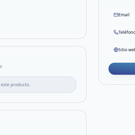
Email
Teléfon
Sitio we
o
 este producto.