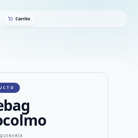
Carrito
UCTO
ebag
ocolmo
QUINERÍA