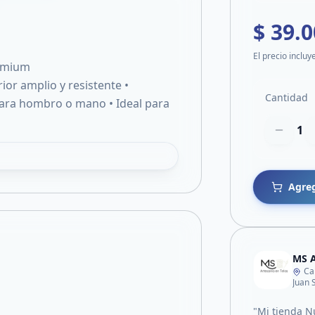
$ 39.
El precio incluy
remium
rior amplio y resistente •
Cantidad
ara hombro o mano • Ideal para
1
Agreg
MS A
Ca
Juan 
"Mi tienda N