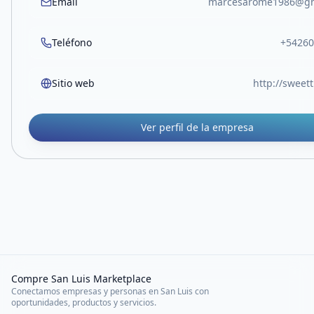
Email
marcesarome1986@gm
Teléfono
+54260
Sitio web
http://sweet
Ver perfil de la empresa
Compre San Luis Marketplace
Conectamos empresas y personas en San Luis con
oportunidades, productos y servicios.