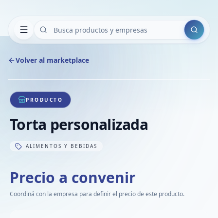
Buscar
Volver al marketplace
Copiar
Compart
Compa
1
/
1
VER
Compa
PRODUCTO
Compa
Torta personalizada
Compa
ALIMENTOS Y BEBIDAS
Precio a convenir
Coordiná con la empresa para definir el precio de este producto.