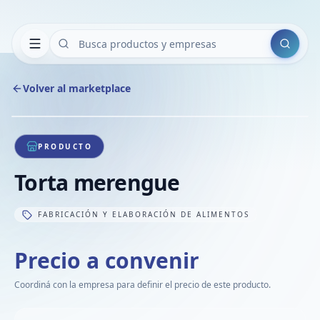
Buscar
Volver al marketplace
Copiar
Compart
Compa
1
/
1
VER
Compa
PRODUCTO
Compa
Torta merengue
Compa
FABRICACIÓN Y ELABORACIÓN DE ALIMENTOS
Precio a convenir
Coordiná con la empresa para definir el precio de este producto.