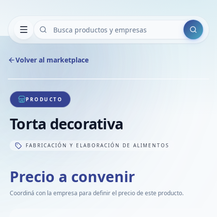
Buscar
Volver al marketplace
Copiar
Compart
Compa
1
/
1
VER
Compa
PRODUCTO
Compa
Torta decorativa
Compa
FABRICACIÓN Y ELABORACIÓN DE ALIMENTOS
Precio a convenir
Coordiná con la empresa para definir el precio de este producto.