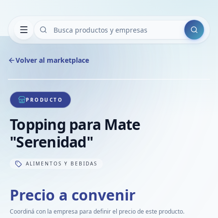
Buscar
Volver al marketplace
Copiar
Compart
Compa
1
/
1
VER
Compa
PRODUCTO
Compa
Topping para Mate
Compa
"Serenidad"
ALIMENTOS Y BEBIDAS
Precio a convenir
Coordiná con la empresa para definir el precio de este producto.