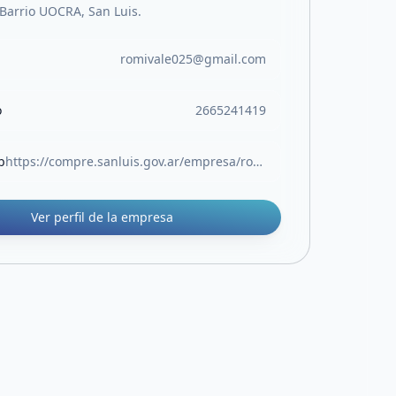
Barrio UOCRA, San Luis.
romivale025@gmail.com
o
2665241419
b
https://compre.sanluis.gov.ar/empresa/romivale
Ver perfil de la empresa