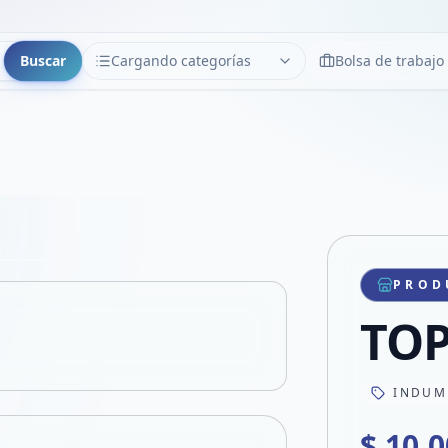
Buscar
Cargando categorías
Bolsa de trabajo
CATEGORÍAS
Limpiar
Cargando categorías...
Copiar link
Compartir producto
Compartir por WhatsApp
PROD
VER EN PANTALLA COMPLETA
Compartir por mail
TOP
Compartir en Facebook
Compartir en X
INDUM
$ 10.