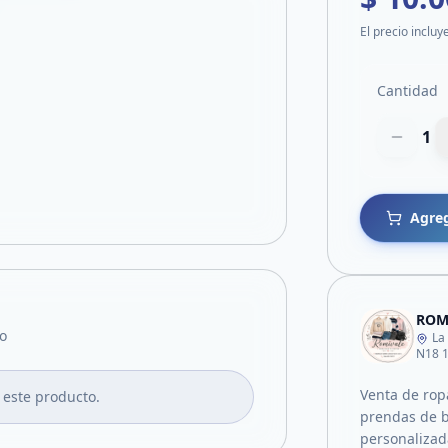
El precio incluy
Cantidad
1
Agreg
ROM
o
La
N18 
Venta de rop
 este producto.
prendas de b
personalizad