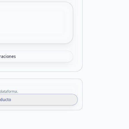
oraciones
 plataforma.
oducto