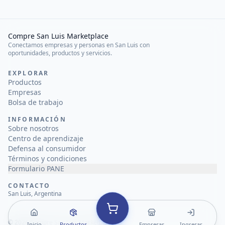
Compre San Luis Marketplace
Conectamos empresas y personas en San Luis con
oportunidades, productos y servicios.
EXPLORAR
Productos
Empresas
Bolsa de trabajo
INFORMACIÓN
Sobre nosotros
Centro de aprendizaje
Defensa al consumidor
Términos y condiciones
Formulario PANE
CONTACTO
San Luis, Argentina
©
2026
Compre San Luis Marketplace
Inicio
Productos
Empresas
Ingresar