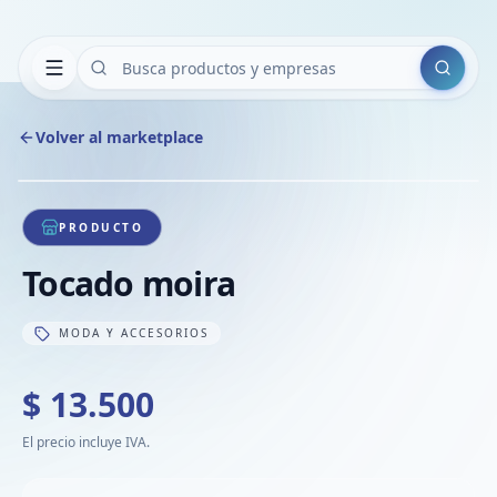
Buscar
Volver al marketplace
Copiar
Compart
Compa
1
/
1
VER
Compa
PRODUCTO
Compa
Tocado moira
Compa
MODA Y ACCESORIOS
$ 13.500
El precio incluye IVA.