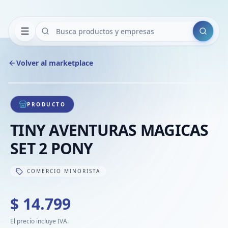
Buscar
Volver al marketplace
Copiar
Compart
Compa
1
/
1
VER
Compa
PRODUCTO
Compa
TINY AVENTURAS MAGICAS
Compa
SET 2 PONY
COMERCIO MINORISTA
$ 14.799
El precio incluye IVA.