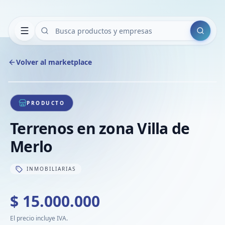
Buscar
Volver al marketplace
Copiar
Compart
Compa
1
/
1
VER
Compa
PRODUCTO
Compa
Terrenos en zona Villa de
Compa
Merlo
INMOBILIARIAS
$ 15.000.000
El precio incluye IVA.