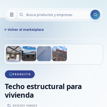
Buscar
Volver al marketplace
Copiar
Compart
Compa
Deslizá para ver más imágenes
1
/
4
VER
Compa
Compa
Compa
PRODUCTO
Techo estructural para
vivienda
OFICIOS VARIOS