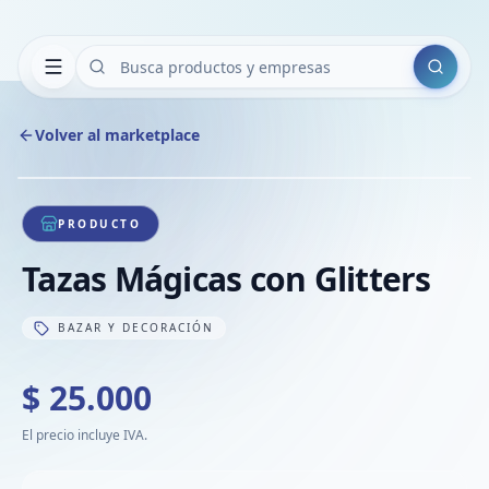
Buscar
Volver al marketplace
Copiar
Compart
Compa
1
/
1
VER
Compa
PRODUCTO
Compa
Tazas Mágicas con Glitters
Compa
BAZAR Y DECORACIÓN
$ 25.000
El precio incluye IVA.