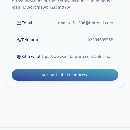
https://www.instagram.com/valeciana_sublimados?
igsh=MWdrcm1wbHZscmttYw==
Email
noelia16-1996@hotmail.com
Teléfono
02664803533
Sitio web
https://www.instagram.com/valeciana_sublimados?igsh=MWdrcm1wbHZscmttYw==
Ver perfil de la empresa