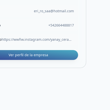
eri_ro_saa@hotmail.com
o
+542664488817
b
https://wwñw.instagram.com/yanay_ceramica?igsh=cXJueTNsZTRkbTlx
Ver perfil de la empresa