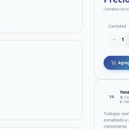
Coordiná con la
Cantidad
1
Agreg
Yana
YA
Ca
B 14
Trabajos rea
esmaltado a 
consomeras