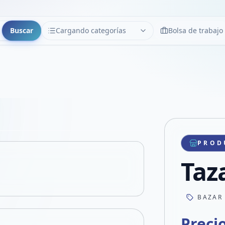
Buscar
Cargando categorías
Bolsa de trabajo
CATEGORÍAS
Limpiar
Cargando categorías...
Copiar link
Compartir producto
Compartir por WhatsApp
PROD
VER EN PANTALLA COMPLETA
Compartir por mail
Taz
Compartir en Facebook
Compartir en X
BAZAR
Preci