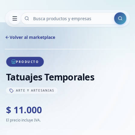
Buscar
Volver al marketplace
Copiar
Compart
Compa
1
/
1
VER
Compa
PRODUCTO
Compa
Tatuajes Temporales
Compa
ARTE Y ARTESANIAS
$ 11.000
El precio incluye IVA.