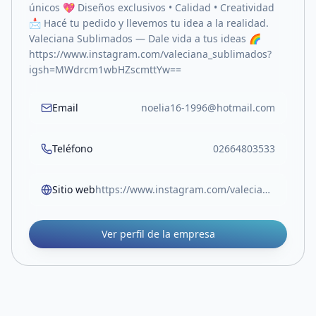
únicos 💖 Diseños exclusivos • Calidad • Creatividad
📩 Hacé tu pedido y llevemos tu idea a la realidad.
Valeciana Sublimados — Dale vida a tus ideas 🌈
https://www.instagram.com/valeciana_sublimados?
igsh=MWdrcm1wbHZscmttYw==
Email
noelia16-1996@hotmail.com
Teléfono
02664803533
Sitio web
https://www.instagram.com/valeciana_sublimados?igsh=MWdrcm1wbHZscmttYw==
Ver perfil de la empresa