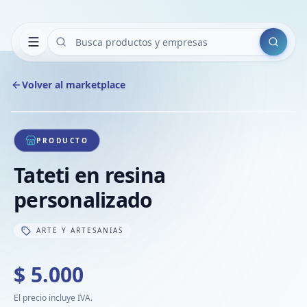
Buscar
Volver al marketplace
Copiar
Compart
Compa
1
/
1
VER
Compa
PRODUCTO
Compa
Tateti en resina
Compa
personalizado
ARTE Y ARTESANIAS
$ 5.000
El precio incluye IVA.