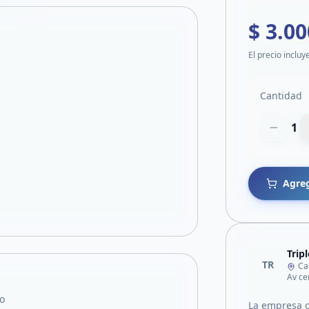
$ 3.00
El precio incluy
Cantidad
1
Agreg
Tripl
TR
Ca
Av ce
o
La empresa o