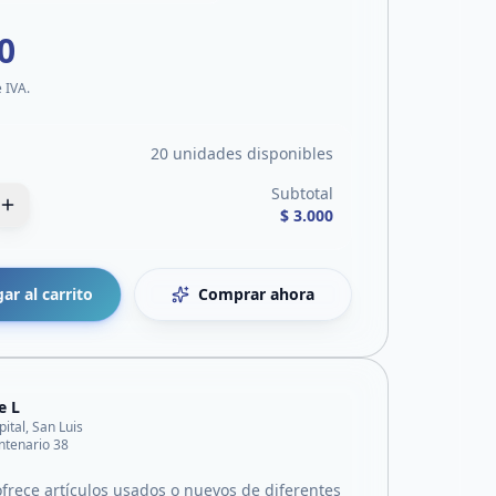
0
e IVA.
20 unidades disponibles
Subtotal
$ 3.000
ar al carrito
Comprar ahora
e L
pital, San Luis
ntenario 38
frece artículos usados o nuevos de diferentes