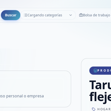
Buscar
Cargando categorías
Bolsa de trabajo
CATEGORÍAS
Limpiar
Cargando categorías...
Copiar link
Compartir producto
Compartir por WhatsApp
PROD
VER EN PANTALLA COMPLETA
Compartir por mail
Taru
Compartir en Facebook
Compartir en X
flej
 uso personal o empresa
HOGAR