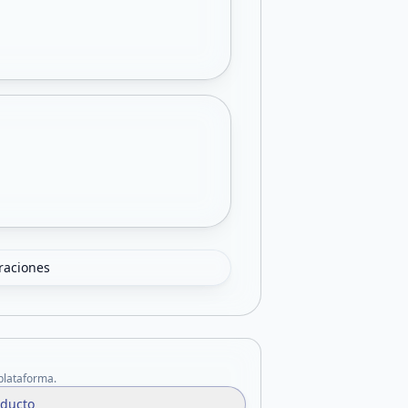
oraciones
 plataforma.
oducto