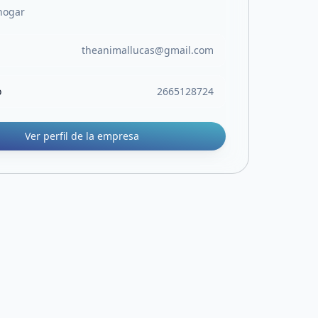
hogar
theanimallucas@gmail.com
o
2665128724
Ver perfil de la empresa