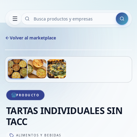
Buscar
Volver al marketplace
Copiar
Compart
Compa
Deslizá para ver más imágenes
1
/
3
VER
Compa
Compa
Compa
PRODUCTO
TARTAS INDIVIDUALES SIN
TACC
ALIMENTOS Y BEBIDAS