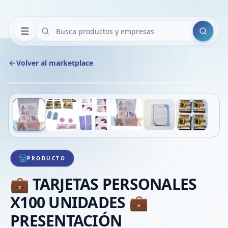
Buscar
Volver al marketplace
Copiar
Compart
Compa
Deslizá para ver más imágenes
1
/
6
VER
Compa
Compa
Compa
PRODUCTO
💼 TARJETAS PERSONALES
X100 UNIDADES 💼
PRESENTACIÓN