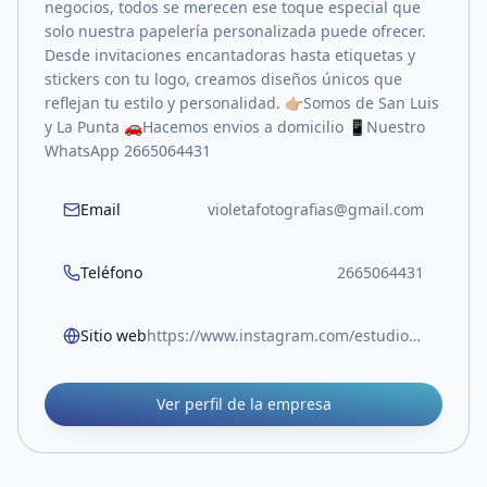
negocios, todos se merecen ese toque especial que
solo nuestra papelería personalizada puede ofrecer.
Desde invitaciones encantadoras hasta etiquetas y
stickers con tu logo, creamos diseños únicos que
reflejan tu estilo y personalidad. 👉🏼Somos de San Luis
y La Punta 🚗Hacemos envios a domicilio 📱Nuestro
WhatsApp 2665064431
Email
violetafotografias@gmail.com
Teléfono
2665064431
Sitio web
https://www.instagram.com/estudio.violeta_?igsh=MWxzY25zcmI2b2NncA==
Ver perfil de la empresa