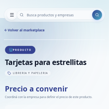
Buscar
Volver al marketplace
Copiar
Compart
Compa
1
/
1
VER
Compa
PRODUCTO
Compa
Tarjetas para estrellitas
Compa
LIBRERIA Y PAPELERIA
Precio a convenir
Coordiná con la empresa para definir el precio de este producto.