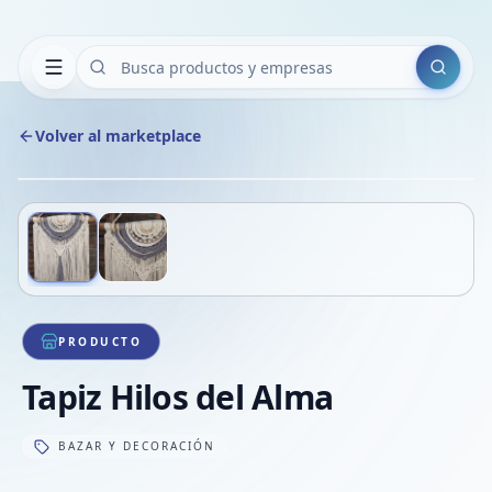
Buscar
Volver al marketplace
Copiar
Compart
Compa
Deslizá para ver más imágenes
1
/
2
VER
Compa
Compa
Compa
PRODUCTO
Tapiz Hilos del Alma
BAZAR Y DECORACIÓN