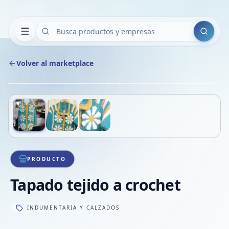
Buscar
Volver al marketplace
Copiar
Compart
Compa
Deslizá para ver más imágenes
1
/
3
VER
Compa
Compa
Compa
PRODUCTO
Tapado tejido a crochet
INDUMENTARIA Y CALZADOS