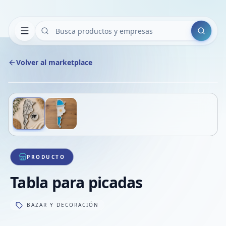
Buscar
Volver al marketplace
Copiar
Compart
Compa
Deslizá para ver más imágenes
1
/
2
VER
Compa
Compa
Compa
PRODUCTO
Tabla para picadas
BAZAR Y DECORACIÓN