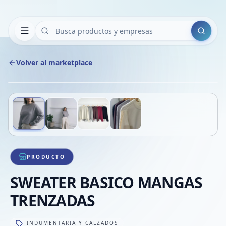
Buscar
Volver al marketplace
Copiar
Compart
Compa
Deslizá para ver más imágenes
1
/
4
VER
Compa
Compa
Compa
PRODUCTO
SWEATER BASICO MANGAS
TRENZADAS
INDUMENTARIA Y CALZADOS