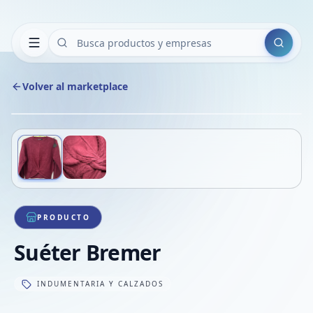
Buscar
Volver al marketplace
Copiar
Compart
Compa
Deslizá para ver más imágenes
1
/
2
VER
Compa
Compa
Compa
PRODUCTO
Suéter Bremer
INDUMENTARIA Y CALZADOS