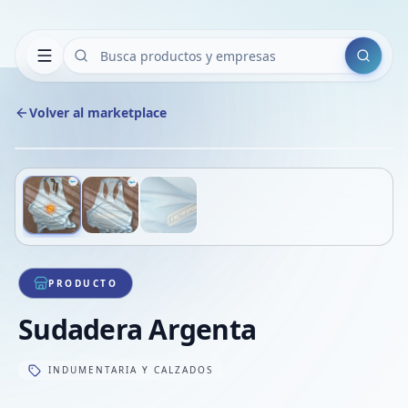
Buscar
Volver al marketplace
Copiar
Compart
Compa
Deslizá para ver más imágenes
1
/
3
VER
Compa
Compa
Compa
PRODUCTO
Sudadera Argenta
INDUMENTARIA Y CALZADOS