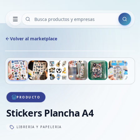
Buscar
Volver al marketplace
Copiar
Compart
Compa
Deslizá para ver más imágenes
1
/
6
VER
Compa
Compa
Compa
PRODUCTO
Stickers Plancha A4
LIBRERIA Y PAPELERIA