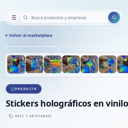
Buscar
Volver al marketplace
Deslizá para ver más imágenes
1
/
7
VE
PRODUCTO
Stickers holográficos en vinil
ARTE Y ARTESANIAS