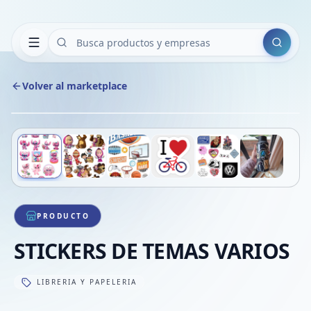
Buscar
Volver al marketplace
Copiar
Compart
Compa
Deslizá para ver más imágenes
1
/
6
VER
Compa
Compa
Compa
PRODUCTO
STICKERS DE TEMAS VARIOS
LIBRERIA Y PAPELERIA