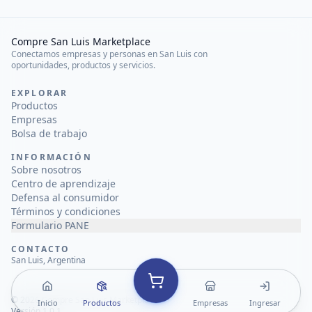
Compre San Luis Marketplace
Conectamos empresas y personas en San Luis con
oportunidades, productos y servicios.
EXPLORAR
Productos
Empresas
Bolsa de trabajo
INFORMACIÓN
Sobre nosotros
Centro de aprendizaje
Defensa al consumidor
Términos y condiciones
Formulario PANE
CONTACTO
San Luis, Argentina
©
2026
Compre San Luis Marketplace
Inicio
Productos
Empresas
Ingresar
Versión 1.0.1