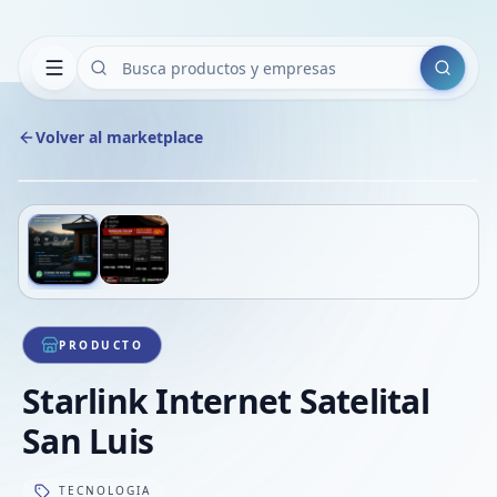
Buscar
Volver al marketplace
Copiar
Compart
Compa
Deslizá para ver más imágenes
1
/
2
VER
Compa
Compa
Compa
PRODUCTO
Starlink Internet Satelital
San Luis
TECNOLOGIA