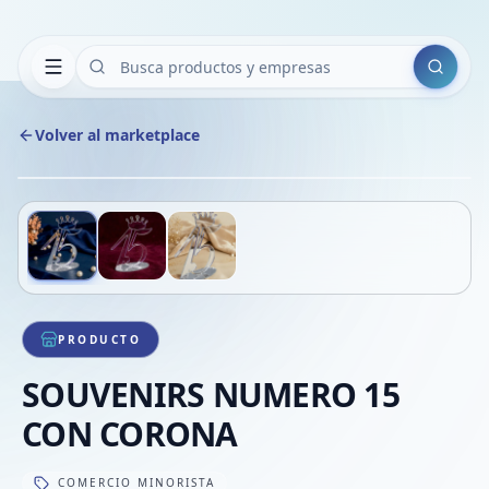
Buscar
Volver al marketplace
Copiar
Compart
Compa
Deslizá para ver más imágenes
1
/
3
VER
Compa
Compa
Compa
PRODUCTO
SOUVENIRS NUMERO 15
CON CORONA
COMERCIO MINORISTA