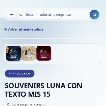
Buscar
Volver al marketplace
Copiar
Compart
Compa
Deslizá para ver más imágenes
1
/
3
VER
Compa
Compa
Compa
PRODUCTO
SOUVENIRS LUNA CON
TEXTO MIS 15
COMERCIO MINORISTA