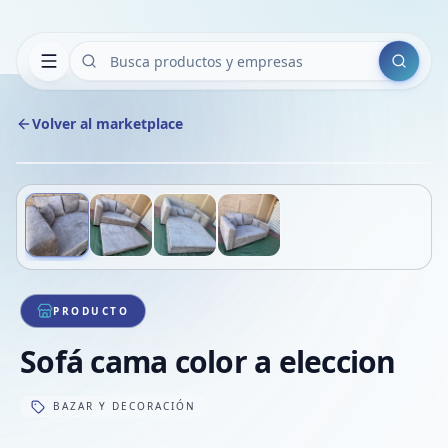
Buscar
Volver al marketplace
Copiar
Compart
Compa
Deslizá para ver más imágenes
1
/
4
VER
Compa
Compa
Compa
PRODUCTO
Sofá cama color a eleccion
BAZAR Y DECORACIÓN