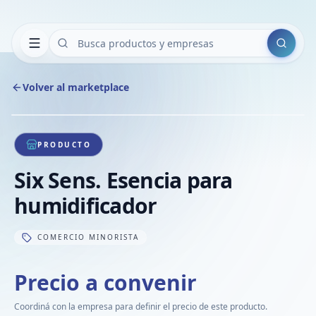
Buscar
Volver al marketplace
Copiar
Compart
Compa
1
/
1
VER
Compa
PRODUCTO
Compa
Six Sens. Esencia para
Compa
humidificador
COMERCIO MINORISTA
Precio a convenir
Coordiná con la empresa para definir el precio de este producto.