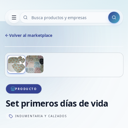
Buscar
Volver al marketplace
Copiar
Compart
Compa
Deslizá para ver más imágenes
1
/
2
VER
Compa
Compa
Compa
PRODUCTO
Set primeros días de vida
INDUMENTARIA Y CALZADOS