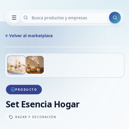
Buscar
Volver al marketplace
Copiar
Compart
Compa
Deslizá para ver más imágenes
1
/
2
VER
Compa
Compa
Compa
PRODUCTO
Set Esencia Hogar
BAZAR Y DECORACIÓN