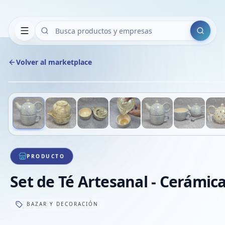
Buscar
Volver al marketplace
Deslizá para ver más imágenes
1
/
7
VE
PRODUCTO
Set de Té Artesanal - Cerámic
BAZAR Y DECORACIÓN